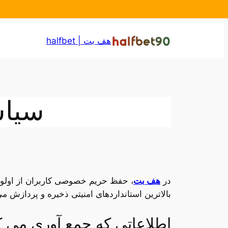
رفتن
هف بت | halfbet
به
محتوا
سیا
در
هف بت
، حفظ حریم خصوصی کاربران از اولوی
بالاترین استانداردهای امنیتی ذخیره و پردازش 
اطلاعاتی که جمع‌ آوری می‌ ک